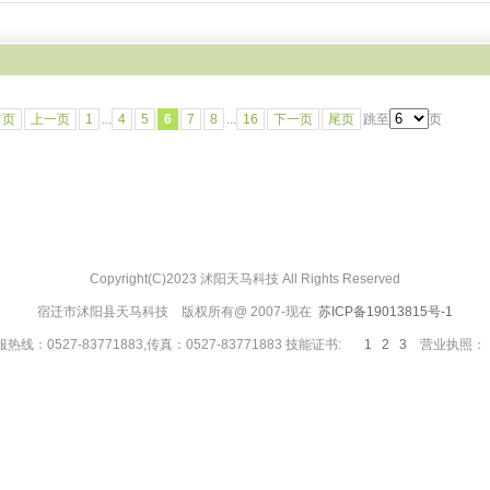
首页
上一页
1
...
4
5
6
7
8
...
16
下一页
尾页
跳至
页
Copyright(C)2023 沭阳天马科技 All Rights Reserved
宿迁市沭阳县天马科技 版权所有@ 2007-现在
苏ICP备19013815号-1
热线：0527-83771883,传真：0527-83771883 技能证书:
1
2
3
营业执照